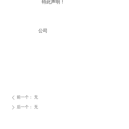
特此声明！
公司
2
前一个：
无
ꄴ
后一个：
无
ꄲ