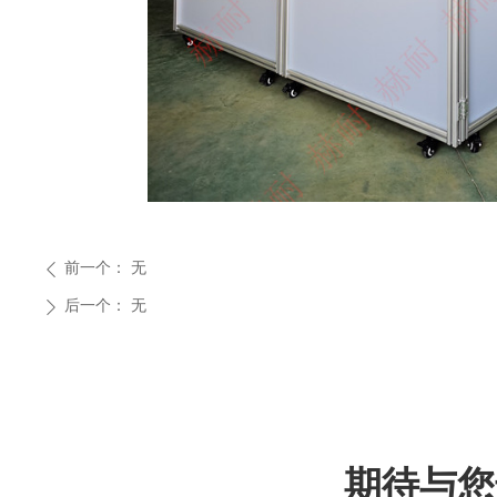
前一个：
无
ꄴ
后一个：
无
ꄲ
期待与您